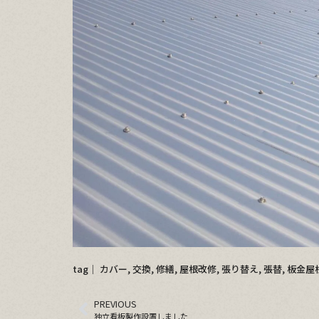
tag│
カバー
,
交換
,
修繕
,
屋根改修
,
張り替え
,
張替
,
板金屋
PREVIOUS
独立看板製作設置しました