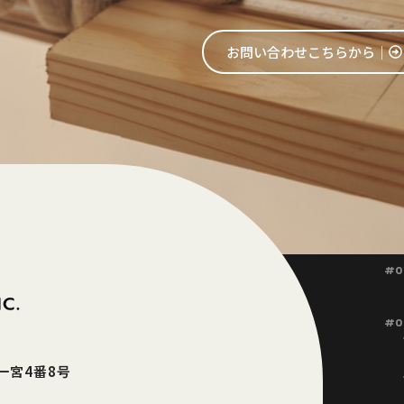
お問い合わせこちらから│
#0
#0
東一宮4番8号