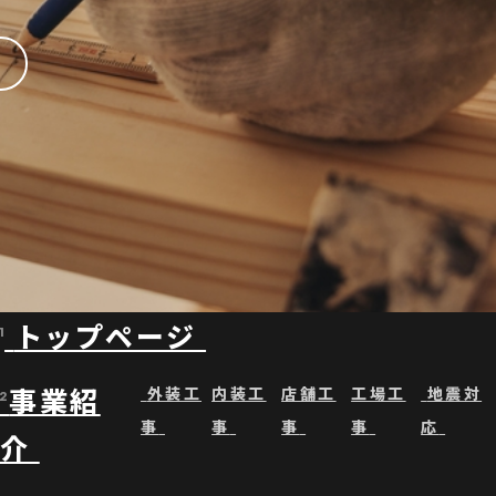
トップページ
1
事業紹
外装工
内装工
店舗工
工場工
地震対
2
事
事
事
事
応
介