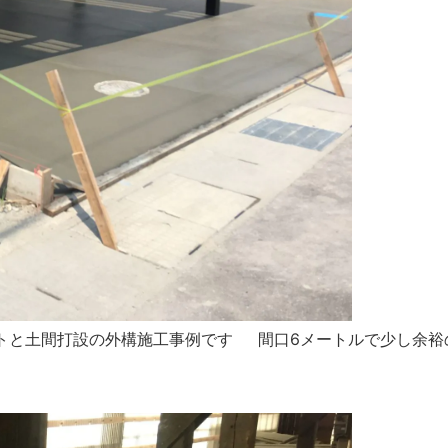
トと土間打設の外構施工事例です 間口6メートルで少し余裕の