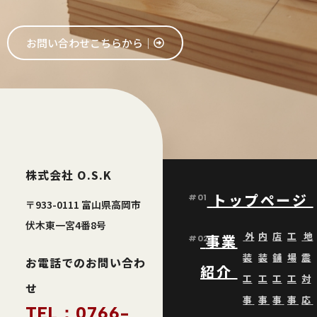
お問い合わせこちらから│
株式会社 O.S.K
トップページ
#01
〒933-0111 富山県高岡市
伏木東一宮4番8号
外
内
店
工
地
事業
#02
装
装
舗
場
震
お電話でのお問い合わ
紹介
工
工
工
工
対
せ
事
事
事
事
応
TEL：0766-