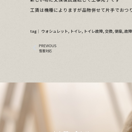
工賃は機種によりますが品物併せて片手でおつ
tag│
ウォシュレット
,
トイレ
,
トイレ故障
,
交換
,
便座
,
故障
PREVIOUS
雪害対応