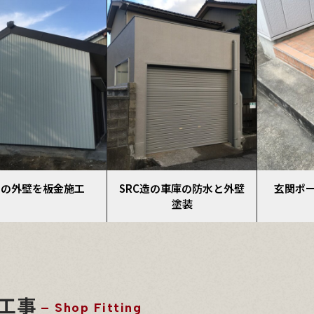
造の車庫の防水と外壁
玄関ポーチのタイル修繕
瓦屋根か
塗装
工事
– Shop Fitting