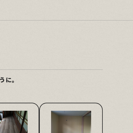
うに。
。