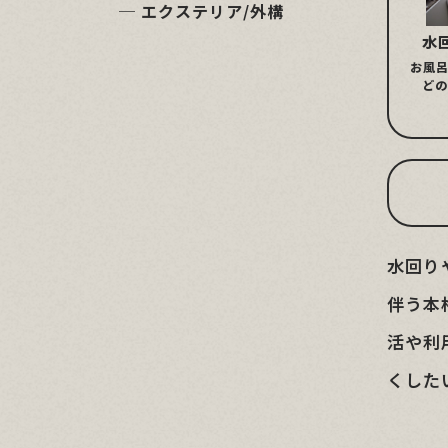
─ エクステリア/外構
水
お風
ど
水回り
伴う本
活や利
くした