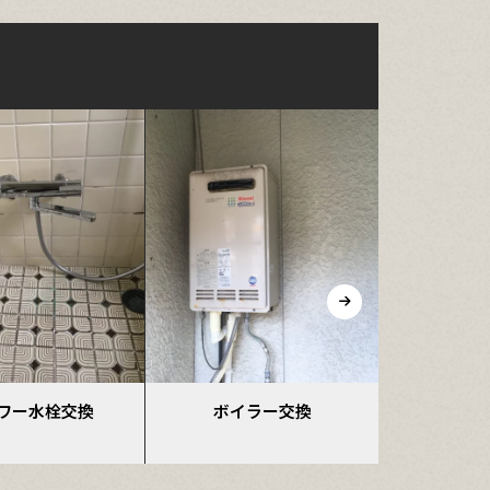
イラー交換
電気温水器→エコキュート
ガス瞬間湯