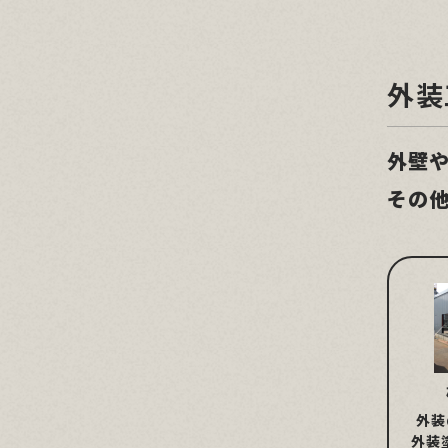
外装
外壁
その
外装
外装