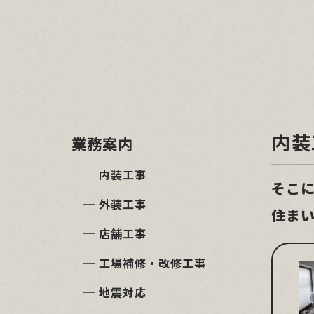
内装
業務案内
─ 内装工事
そこ
─ 外装工事
住ま
─ 店舗工事
─ 工場補修・改修工事
─ 地震対応