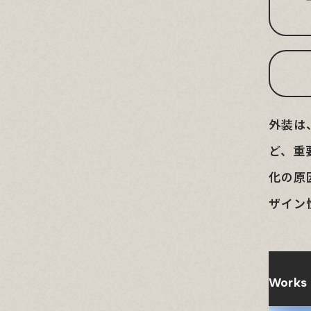
外装は
ど、重
化の原
ザイン
Works