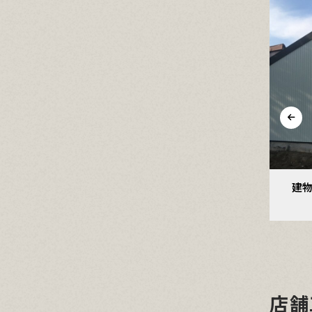
れかけた瓦屋根の棟修繕
建物の外壁を板金施工
SRC
店舗