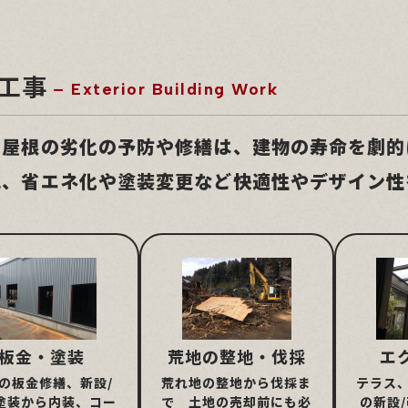
工事
– Exterior Building Work
や屋根の劣化の予防や修繕は、建物の寿命を劇的
他、省エネ化や塗装変更など快適性やデザイン性
板金・塗装
荒地の整地・伐採
エ
の板金修繕、新設/
荒れ地の整地から伐採ま
テラス
塗装から内装、コー
で 土地の売却前にも必
の新設