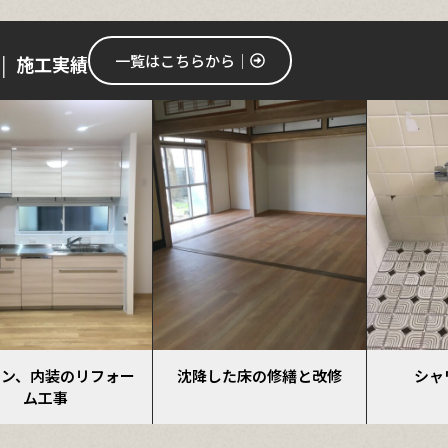
一覧はこちらから│
施工実績
 │
した床の修繕と改修
シャワー水栓交換
ボ