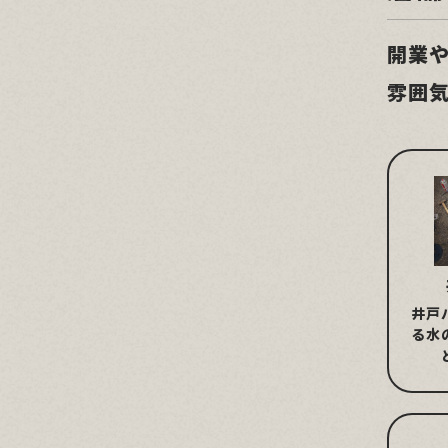
開業
雰囲
井戸
る水