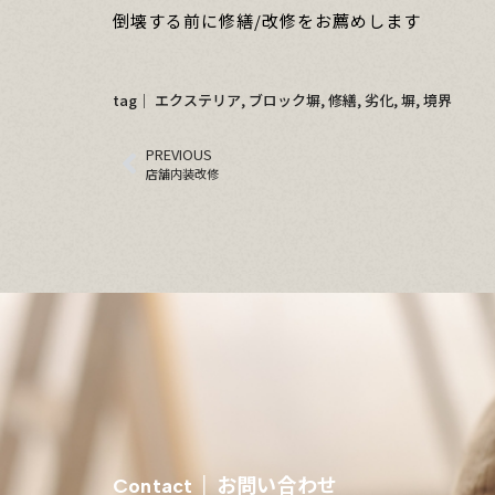
倒壊する前に修繕/改修をお薦めします
tag│
エクステリア
,
ブロック塀
,
修繕
,
劣化
,
塀
,
境界
PREVIOUS
店舗内装改修
お問い合わせ
Contact │