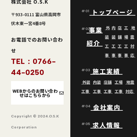
株式会社 O.S.K
トップページ
#01
〒933-0111 富山県高岡市
伏木東一宮4番8号
外
内
店
工
地
事業
#02
装
装
舗
場
震
お電話でのお問い合わ
紹介
工
工
工
工
対
せ
事
事
事
事
応
TEL：0766-
施工実績
44-0250
#03
外装
内装
店舗
工場
地震
WEBからのお問い合わ
工事
工事
工事
工事
対応
せはこちらから
会社案内
#04
Copyright © 2024.O.S.K
求人情報
#05
Corporation