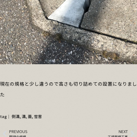
現在の規格と少し違うので高さも切り詰めての設置になりまし
た
tag│
側溝
,
溝
,
蓋
,
雪害
PREVIOUS
NEXT
竪樋の修繕
工場屋根工事