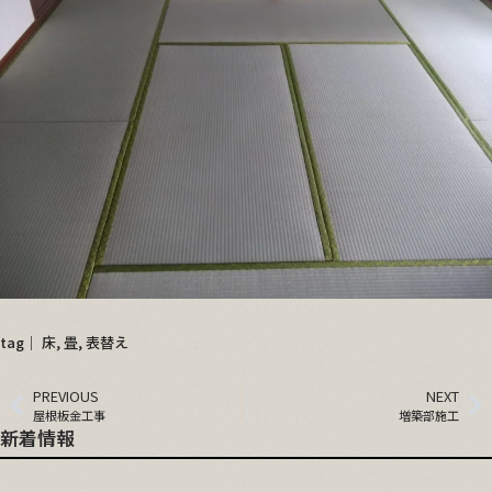
tag│
床
,
畳
,
表替え
PREVIOUS
NEXT
屋根板金工事
増築部施工
新着情報