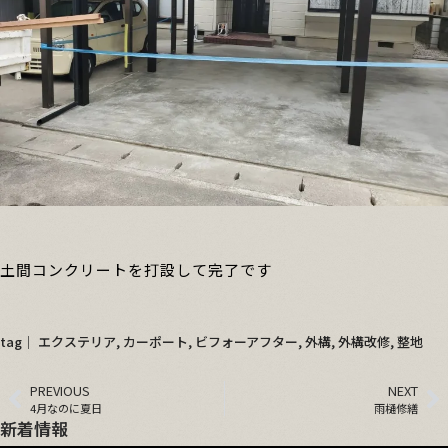
土間コンクリートを打設して完了です
tag│
エクステリア
,
カーポート
,
ビフォーアフター
,
外構
,
外構改修
,
整地
PREVIOUS
NEXT
4月なのに夏日
雨樋修繕
新着情報