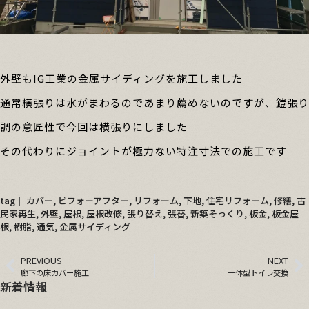
外壁もIG工業の金属サイディングを施工しました
通常横張りは水がまわるのであまり薦めないのですが、鎧張り
調の意匠性で今回は横張りにしました
その代わりにジョイントが極力ない特注寸法での施工です
tag│
カバー
,
ビフォーアフター
,
リフォーム
,
下地
,
住宅リフォーム
,
修繕
,
古
民家再生
,
外壁
,
屋根
,
屋根改修
,
張り替え
,
張替
,
新築そっくり
,
板金
,
板金屋
根
,
樹脂
,
通気
,
金属サイディング
PREVIOUS
NEXT
廊下の床カバー施工
一体型トイレ交換
新着情報