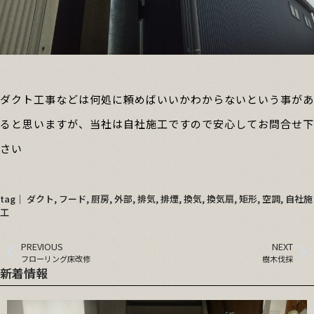
ダクト工事などは何処に頼めばいいかわからないという事があ
ると思いますが、当社は自社施工ですので安心してお問合せ下
さい
tag│
ダクト
,
フード
,
厨房
,
外部
,
排気
,
排煙
,
換気
,
換気扇
,
矩形
,
空調
,
自社施
工
PREVIOUS
NEXT
フローリング床改修
樹木伐採
新着情報