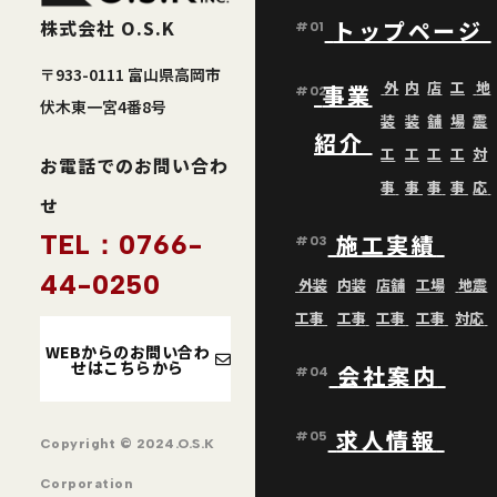
株式会社 O.S.K
トップページ
#01
〒933-0111 富山県高岡市
外
内
店
工
地
事業
#02
伏木東一宮4番8号
装
装
舗
場
震
紹介
工
工
工
工
対
お電話でのお問い合わ
事
事
事
事
応
せ
TEL：0766-
施工実績
#03
44-0250
外装
内装
店舗
工場
地震
工事
工事
工事
工事
対応
WEBからのお問い合わ
せはこちらから
会社案内
#04
求人情報
#05
Copyright © 2024.O.S.K
Corporation