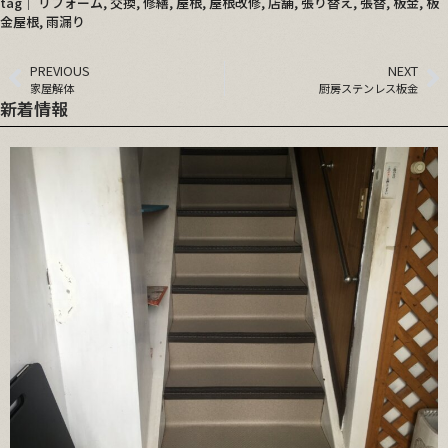
tag│
リフォーム
,
交換
,
修繕
,
屋根
,
屋根改修
,
店舗
,
張り替え
,
張替
,
板金
,
板
金屋根
,
雨漏り
PREVIOUS
NEXT
家屋解体
厨房ステンレス板金
新着情報