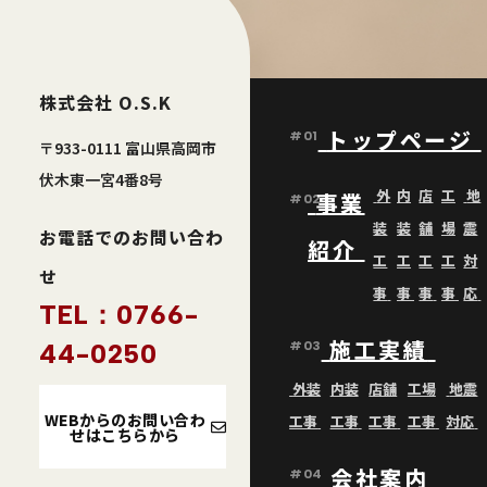
株式会社 O.S.K
トップページ
#01
〒933-0111 富山県高岡市
伏木東一宮4番8号
外
内
店
工
地
事業
#02
装
装
舗
場
震
お電話でのお問い合わ
紹介
工
工
工
工
対
せ
事
事
事
事
応
TEL：0766-
施工実績
44-0250
#03
外装
内装
店舗
工場
地震
WEBからのお問い合わ
工事
工事
工事
工事
対応
せはこちらから
会社案内
#04