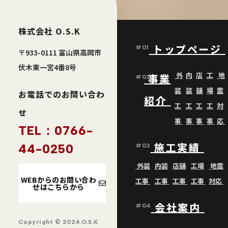
株式会社 O.S.K
トップページ
#01
〒933-0111 富山県高岡市
伏木東一宮4番8号
外
内
店
工
地
事業
#02
装
装
舗
場
震
お電話でのお問い合わ
紹介
工
工
工
工
対
せ
事
事
事
事
応
TEL：0766-
施工実績
44-0250
#03
外装
内装
店舗
工場
地震
WEBからのお問い合わ
工事
工事
工事
工事
対応
せはこちらから
会社案内
#04
Copyright © 2024.O.S.K