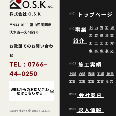
株式会社 O.S.K
トップページ
#01
〒933-0111 富山県高岡市
外
内
店
工
地
事業
#02
伏木東一宮4番8号
装
装
舗
場
震
紹介
工
工
工
工
対
お電話でのお問い合わ
事
事
事
事
応
せ
TEL：0766-
施工実績
#03
44-0250
外装
内装
店舗
工場
地震
工事
工事
工事
工事
対応
WEBからのお問い合わ
せはこちらから
会社案内
#04
求人情報
#05
Copyright © 2024.O.S.K