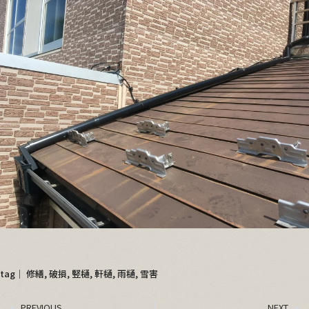
tag│
修繕
,
破損
,
竪樋
,
軒樋
,
雨樋
,
雪害
PREVIOUS
NEXT