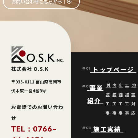
お問い合わせこちらから│
株式会社 O.S.K
トップページ
#01
〒933-0111 富山県高岡市
外
内
店
工
地
事業
#02
伏木東一宮4番8号
装
装
舗
場
震
紹介
工
工
工
工
対
お電話でのお問い合わ
事
事
事
事
応
せ
TEL：0766-
施工実績
#03