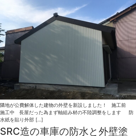
隣地が公費解体した建物の外壁を新設しました！ 施工前
施工中 長屋だった為まず軸組み材の不陸調整をします 防
水紙を貼り外部 […]
SRC造の車庫の防水と外壁塗