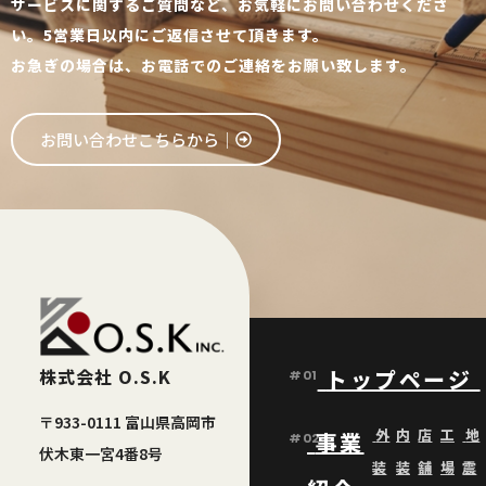
サービスに関するご質問など、お気軽にお問い合わせくださ
い。5営業日以内にご返信させて頂きます。
お急ぎの場合は、お電話でのご連絡をお願い致します。
お問い合わせこちらから│
株式会社 O.S.K
トップページ
#01
〒933-0111 富山県高岡市
外
内
店
工
地
事業
#02
伏木東一宮4番8号
装
装
舗
場
震