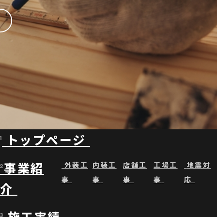
トップページ
1
事業紹
外装工
内装工
店舗工
工場工
地震対
2
事
事
事
事
応
介
施工実績
3