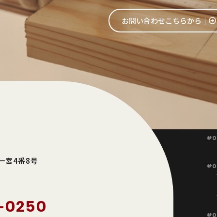
お問い合わせこちらから│
#0
東一宮4番8号
#0
-0250
#0