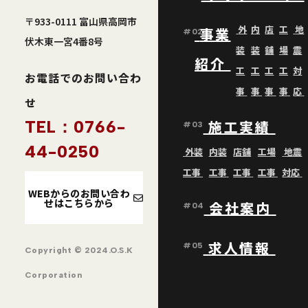
〒933-0111 富山県高岡市
外
内
店
工
地
事業
#02
伏木東一宮4番8号
装
装
舗
場
震
紹介
工
工
工
工
対
お電話でのお問い合わ
事
事
事
事
応
せ
TEL：0766-
施工実績
#03
44-0250
外装
内装
店舗
工場
地震
工事
工事
工事
工事
対応
WEBからのお問い合わ
せはこちらから
会社案内
#04
求人情報
#05
Copyright © 2024.O.S.K
Corporation