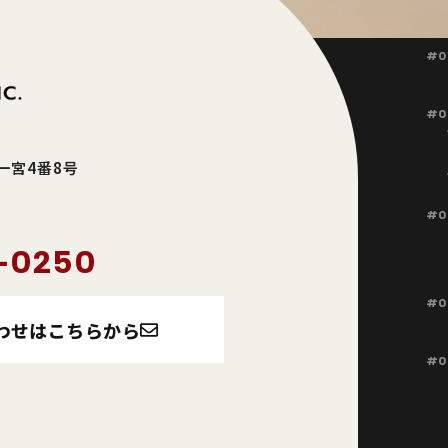
#0
#0
東一宮4番8号
#0
-0250
#0
わせはこちらから
#0