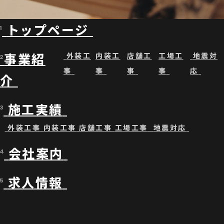
トップページ
1
事業紹
外装工
内装工
店舗工
工場工
地震対
2
事
事
事
事
応
介
施工実績
3
外装工事
内装工事
店舗工事
工場工事
地震対応
会社案内
4
求人情報
5