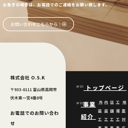
お急ぎの場合は、お電話でのご連絡をお願い致します。
お問い合わせこちらから│
株式会社 O.S.K
トップページ
#01
〒933-0111 富山県高岡市
伏木東一宮4番8号
外
内
店
工
地
事業
#02
装
装
舗
場
震
お電話でのお問い合わ
紹介
工
工
工
工
対
せ
事
事
事
事
応