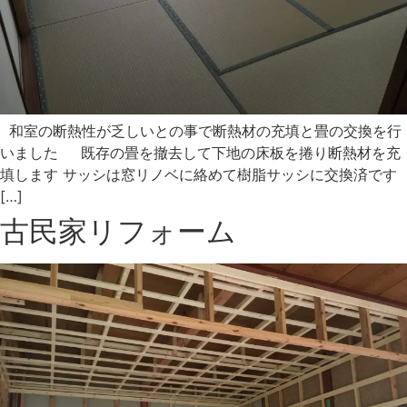
和室の断熱性が乏しいとの事で断熱材の充填と畳の交換を行
いました 既存の畳を撤去して下地の床板を捲り断熱材を充
填します サッシは窓リノベに絡めて樹脂サッシに交換済です
[…]
古民家リフォーム