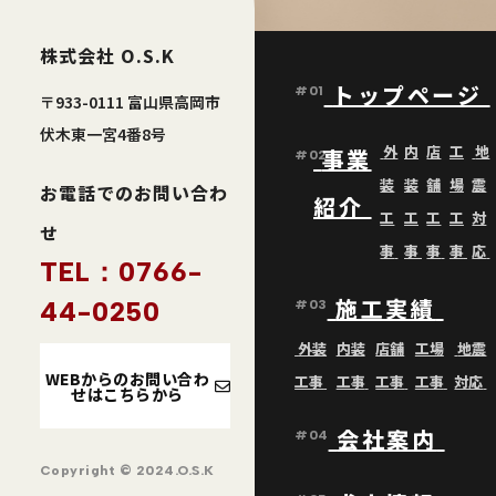
株式会社 O.S.K
トップページ
#01
〒933-0111 富山県高岡市
伏木東一宮4番8号
外
内
店
工
地
事業
#02
装
装
舗
場
震
お電話でのお問い合わ
紹介
工
工
工
工
対
せ
事
事
事
事
応
TEL：0766-
施工実績
44-0250
#03
外装
内装
店舗
工場
地震
WEBからのお問い合わ
工事
工事
工事
工事
対応
せはこちらから
会社案内
#04
Copyright © 2024.O.S.K