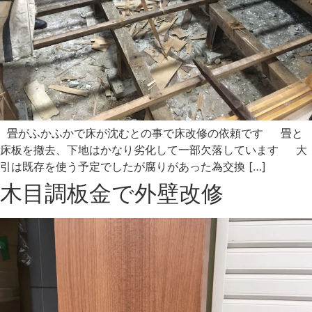
畳がふかふかで床が沈むとの事で床改修の依頼です 畳と
床板を撤去、下地はかなり劣化して一部欠落しています 大
引は既存を使う予定でしたが腐りがあった為交換 […]
木目調板金で外壁改修