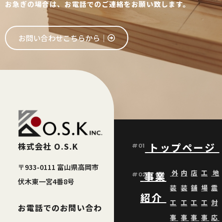
お急ぎの場合は、お電話でのご連絡をお願い致します。
お問い合わせこちらから│
株式会社 O.S.K
トップページ
#01
〒933-0111 富山県高岡市
外
内
店
工
地
事業
#02
伏木東一宮4番8号
装
装
舗
場
震
紹介
工
工
工
工
対
お電話でのお問い合わ
事
事
事
事
応