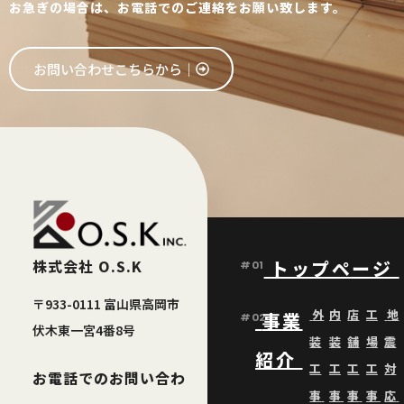
お急ぎの場合は、お電話でのご連絡をお願い致します。
お問い合わせこちらから│
株式会社 O.S.K
トップページ
#01
〒933-0111 富山県高岡市
外
内
店
工
地
事業
#02
伏木東一宮4番8号
装
装
舗
場
震
紹介
工
工
工
工
対
お電話でのお問い合わ
事
事
事
事
応