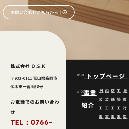
お問い合わせこちらから│
株式会社 O.S.K
トップページ
#01
〒933-0111 富山県高岡市
伏木東一宮4番8号
外
内
店
工
地
事業
#02
装
装
舗
場
震
お電話でのお問い合わ
紹介
工
工
工
工
対
せ
事
事
事
事
応
TEL：0766-