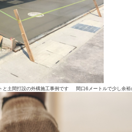
トと土間打設の外構施工事例です 間口6メートルで少し余裕の