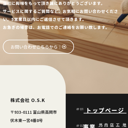
当社に興味をもって頂き誠にありがとうございます。
サービスに関するご質問など、お気軽にお問い合わせくださ
い。5営業日以内にご返信させて頂きます。
お急ぎの場合は、お電話でのご連絡をお願い致します。
お問い合わせこちらから│
株式会社 O.S.K
トップページ
#01
〒933-0111 富山県高岡市
伏木東一宮4番8号
外
内
店
工
地
事業
#02