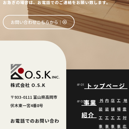
お急ぎの場合は、お電話でのご連絡をお願い致します。
お問い合わせこちらから│
株式会社 O.S.K
トップページ
#01
〒933-0111 富山県高岡市
外
内
店
工
地
事業
#02
伏木東一宮4番8号
装
装
舗
場
震
紹介
工
工
工
工
対
お電話でのお問い合わ
事
事
事
事
応