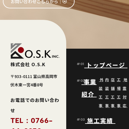
お問い合わせこちらから│
株式会社 O.S.K
トップページ
#01
〒933-0111 富山県高岡市
外
内
店
工
地
事業
#02
伏木東一宮4番8号
装
装
舗
場
震
紹介
工
工
工
工
対
お電話でのお問い合わ
事
事
事
事
応
せ
TEL：0766-
施工実績
#03