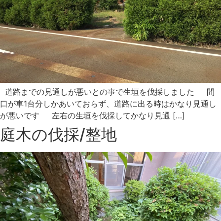
道路までの見通しが悪いとの事で生垣を伐採しました 間
口が車1台分しかあいておらず、道路に出る時はかなり見通し
が悪いです 左右の生垣を伐採してかなり見通 […]
庭木の伐採/整地