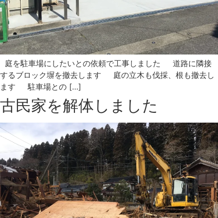
庭を駐車場にしたいとの依頼で工事しました 道路に隣接
するブロック塀を撤去します 庭の立木も伐採、根も撤去し
ます 駐車場との […]
古民家を解体しました