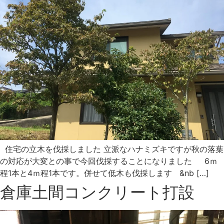
住宅の立木を伐採しました 立派なハナミズキですが秋の落葉
の対応が大変との事で今回伐採することになりました 6ｍ
程1本と4ｍ程1本です。併せて低木も伐採します &nb […]
倉庫土間コンクリート打設