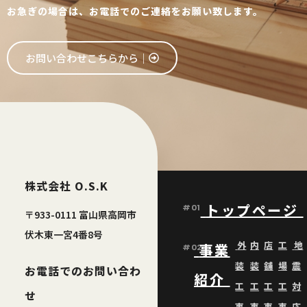
お急ぎの場合は、お電話でのご連絡をお願い致します。
お問い合わせこちらから│
株式会社 O.S.K
トップページ
#01
〒933-0111 富山県高岡市
伏木東一宮4番8号
外
内
店
工
地
事業
#02
装
装
舗
場
震
お電話でのお問い合わ
紹介
工
工
工
工
対
せ
事
事
事
事
応