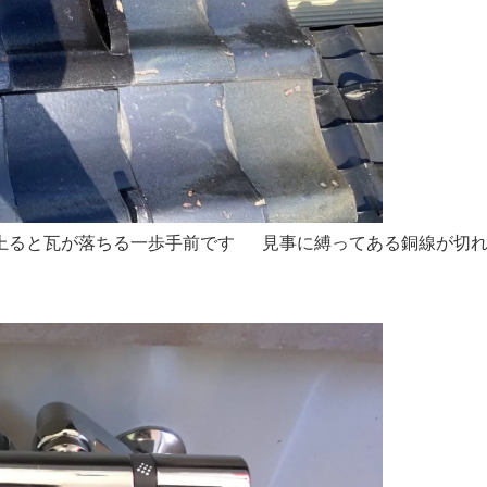
ると瓦が落ちる一歩手前です 見事に縛ってある銅線が切れて