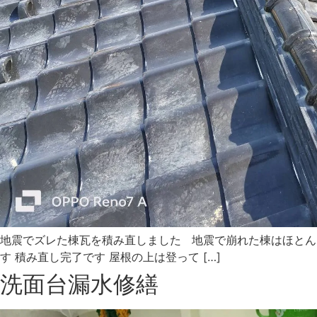
地震でズレた棟瓦を積み直しました 地震で崩れた棟はほとん
す 積み直し完了です 屋根の上は登って […]
洗面台漏水修繕