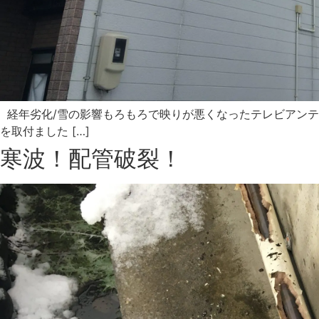
経年劣化/雪の影響もろもろで映りが悪くなったテレビアン
を取付ました […]
寒波！配管破裂！