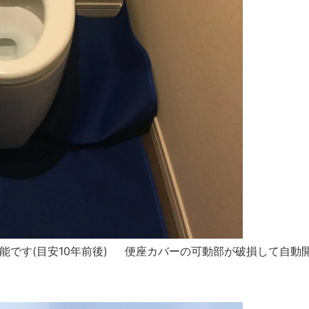
です(目安10年前後) 便座カバーの可動部が破損して自動開