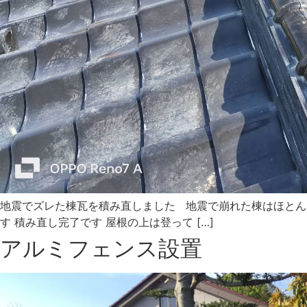
地震でズレた棟瓦を積み直しました 地震で崩れた棟はほとん
す 積み直し完了です 屋根の上は登って […]
アルミフェンス設置