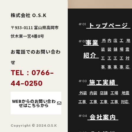
株式会社 O.S.K
トップページ
#01
〒933-0111 富山県高岡市
伏木東一宮4番8号
外
内
店
工
地
事業
#02
装
装
舗
場
震
お電話でのお問い合わ
紹介
工
工
工
工
対
せ
事
事
事
事
応
TEL：0766-
施工実績
44-0250
#03
外装
内装
店舗
工場
地震
WEBからのお問い合わ
工事
工事
工事
工事
対応
せはこちらから
会社案内
#04
Copyright © 2024.O.S.K