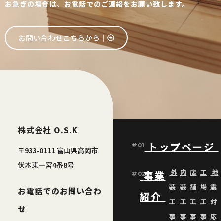
お急ぎの場合は、お電話でのご連絡をお願い致します。
お問い合わせこちらから│
株式会社 O.S.K
トップページ
#01
〒933-0111 富山県高岡市
伏木東一宮4番8号
外
内
店
工
地
事業
#02
装
装
舗
場
震
お電話でのお問い合わ
紹介
工
工
工
工
対
せ
事
事
事
事
応