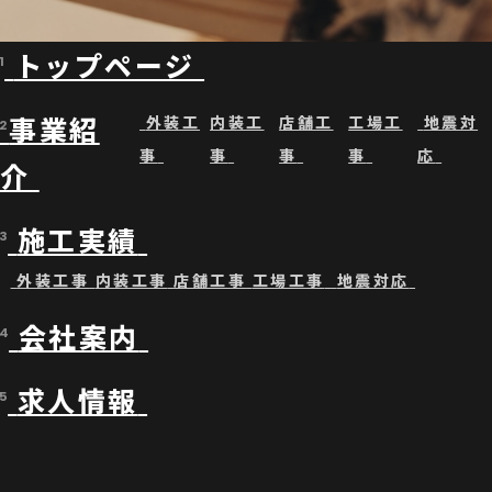
トップページ
1
事業紹
外装工
内装工
店舗工
工場工
地震対
2
事
事
事
事
応
介
施工実績
3
外装工事
内装工事
店舗工事
工場工事
地震対応
会社案内
4
求人情報
5