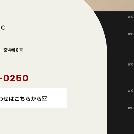
#0
#0
東一宮4番8号
#0
-0250
#0
わせはこちらから
#0