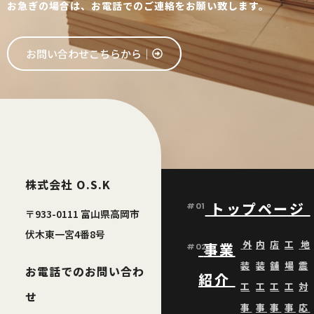
お急ぎの場合は、お電話でのご連絡をお願い致します。
お問い合わせこちらから│
株式会社 O.S.K
トップページ
#01
〒933-0111 富山県高岡市
伏木東一宮4番8号
外
内
店
工
地
事業
#02
装
装
舗
場
震
お電話でのお問い合わ
紹介
工
工
工
工
対
せ
事
事
事
事
応