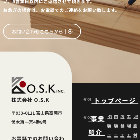
い。5営業日以内にご返信させて頂きます。
お急ぎの場合は、お電話でのご連絡をお願い致します。
お問い合わせこちらから│
株式会社 O.S.K
トップページ
#01
〒933-0111 富山県高岡市
外
内
店
工
地
事業
#02
伏木東一宮4番8号
装
装
舗
場
震
紹介
工
工
工
工
対
お電話でのお問い合わ