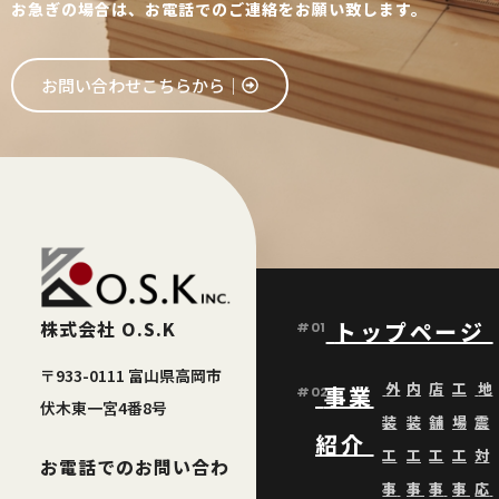
お急ぎの場合は、お電話でのご連絡をお願い致します。
お問い合わせこちらから│
株式会社 O.S.K
トップページ
#01
〒933-0111 富山県高岡市
外
内
店
工
地
事業
#02
伏木東一宮4番8号
装
装
舗
場
震
紹介
工
工
工
工
対
お電話でのお問い合わ
事
事
事
事
応