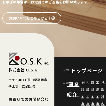
お急ぎの場合は、お電話でのご連絡をお願い致します。
お問い合わせこちらから│
株式会社 O.S.K
トップページ
#01
〒933-0111 富山県高岡市
外
内
店
工
地
事業
#02
伏木東一宮4番8号
装
装
舗
場
震
紹介
工
工
工
工
対
お電話でのお問い合わ
事
事
事
事
応